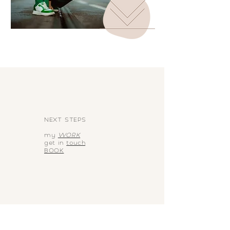
NEXT STEPS
my
WORK
get in
touch
BOOK