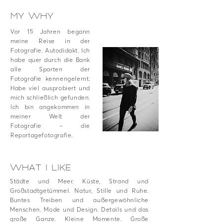
MY WHY
Vor 15 Jahren begann
meine Reise in der
Fotografie. Autodidakt. Ich
habe quer durch die Bank
alle Sparten der
Fotografie kennengelernt.
Habe viel ausprobiert und
mich schließlich gefunden.
Ich bin angekommen in
meiner Welt der
Fotografie – die
Reportagefotografie.
WHAT I LIKE
Städte und Meer. Küste, Strand und
Großstadtgetümmel. Natur, Stille und Ruhe.
Buntes Treiben und außergewöhnliche
Menschen. Mode und Design. Details und das
große Ganze. Kleine Momente. Große