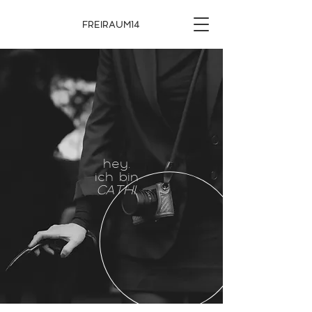
FREIRAUM14
hey.
ich bin
CATHI.