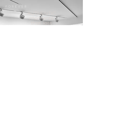
FOREVER
AUTHENTIC
moments
that last
forever
AND EVER