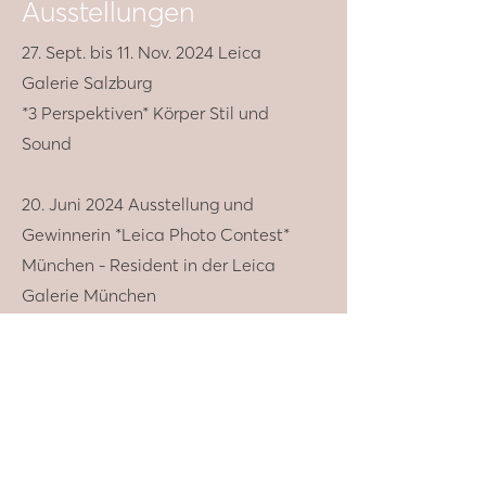
Ausstellungen
27. Sept. bis 11. Nov. 2024 Leica
Galerie Salzburg
*3 Perspektiven* Körper Stil und
Sound
20. Juni 2024 Ausstellung und
Gewinnerin *Leica Photo Contest*
München - Resident in der Leica
Galerie München
6. 10. Dez 2023 Art Week Miami
21.- 22. Okt 2023 Tage des offenen
Ateliers
Ausstellung am Stadplatz 56, 4600