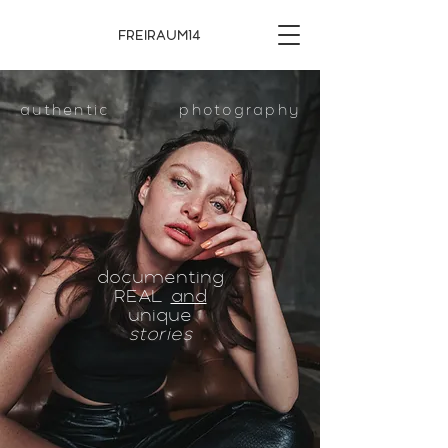
FREIRAUM14
authentic
photography
documenting
REAL
and
unique
stories