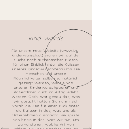
kind words
Für unsere neue Website (
www.ivy-
kinderwunsch.at
) waren wir auf der
Suche nach authentischen Bildern
für einen Einblick hinter die Kulissen
unseres Kinderwunschzentrums. Die
Menschen und unsere
Räumlichkeiten sollten so natürlich
gezeigt werden, wie sie von
unseren Kinderwunschpaaren und
PatientInnen auch im Alltag erlebt
werden. Cathi war genau das, was
wir gesucht hatten: Sie nahm sich
vorab die Zeit für einen Blick hinter
die Kulissen in das, was uns als
Unternehmen ausmacht. Sie spürte
sich hinein in das, was wir tun, um
zu verstehen, welche Art von
Bildern wir uns wünschen. Und sie