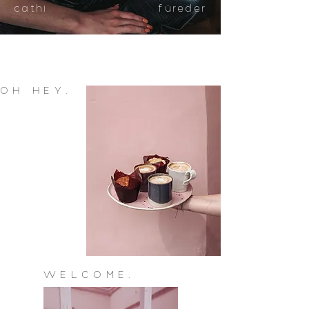
cathi
füreder
OH HEY.
WELCOME.