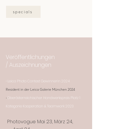
specials
Veröffentlichungen
/
Auszeichnungen
-Leica Photo Contest Gewinnerin 2024
Resident in der Leica Galerie München 2024
Oberösterreichischer Handwerkspreis Platz 1
-
Kategorie Kooperation & Teamwork
2023
Photovogue Mai 23, März 24,